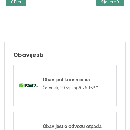
Prethodni članak: Antikorupcija
Sljedeći članak: 
Pret
Sljedeće
Obavijesti
Obavijest korisnicima
Četvrtak, 30 Srpanj 2026 16:57
Obavijest o odvozu otpada