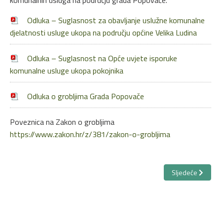
komunalnih usluga na području grada Popovače.
Odluka – Suglasnost za obavljanje uslužne komunalne
djelatnosti usluge ukopa na području općine Velika Ludina
Odluka – Suglasnost na Opće uvjete isporuke
komunalne usluge ukopa pokojnika
Odluka o grobljima Grada Popovače
Poveznica na Zakon o grobljima
https://www.zakon.hr/z/381/zakon-o-grobljima
Sljedeći članak:
Sljedeće