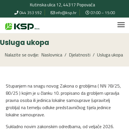
Kutinska ulica 12, 44317 Popovača
044 353 592
info@ksp.hr
07:00 – 15:00
Usluga ukopa
Nalazite se ovdje:
Naslovnica
Djelatnosti
Usluga ukopa
Stupanjem na snagu novog Zakona o grobljima ( NN 78/25,
80/25 ) kojim je u članku 10. propisano da grobljem upravlja
pravna osoba ili jedinica lokalne samouprave (upravitelj
groblja) na temelju odluke predstavničkog tijela jedinice
lokalne samouprave.
Sukladno novim zakonskim odredbama, od veljače 2026.