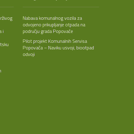
rživog
Nabava komunalnog vozila za
odvojeno prikupljanje otpada na
 i
području grada Popovače
Pilot projekt Komunalnih Servisa
etsku
Popovača – Naviku usvoji, biootpad
odvoji
m