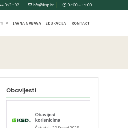
44 353 592
info@ksp.hr
07:00 – 15:00
TI
JAVNA NABAVA
EDUKACIJA
KONTAKT
Obavijesti
Obavijest
korisnicima
Četvrtak, 30 Srpanj 2026