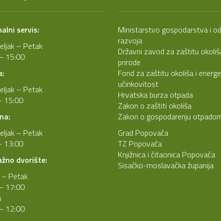
lni servis:
Ministarstvo gospodarstva i od
razvoja
eljak – Petak
Državni zavod za zaštitu okoliša
– 15:00
prirode
a:
Fond za zaštitu okoliša i energ
učinkovitost
eljak – Petak
Hrvatska burza otpada
- 15:00
Zakon o zaštiti okoliša
na:
Zakon o gospodarenju otpado
eljak – Petak
Grad Popovača
- 13:00
TZ Popovača
Knjižnica i čitaonica Popovača
ažno dvorište:
Sisačko-moslavačka županija
 – Petak
– 17:00
a
– 12:00