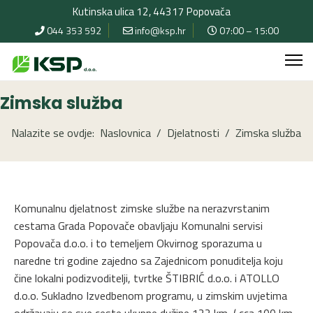
Kutinska ulica 12, 44317 Popovača
044 353 592
info@ksp.hr
07:00 – 15:00
Zimska služba
Nalazite se ovdje:
Naslovnica
Djelatnosti
Zimska služba
Komunalnu djelatnost zimske službe na nerazvrstanim
cestama Grada Popovače obavljaju Komunalni servisi
Popovača d.o.o. i to temeljem Okvirnog sporazuma u
naredne tri godine zajedno sa Zajednicom ponuditelja koju
čine lokalni podizvoditelji, tvrtke ŠTIBRIĆ d.o.o. i ATOLLO
d.o.o. Sukladno Izvedbenom programu, u zimskim uvjetima