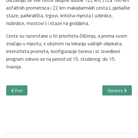
održavaju se sve ceste ukupne dužine 122 km, ( cca 100 km
asfaltnih prometnica i 22 km makadamskih cesta ), pješačke
staze, parkirališta, trgovi, kritična mjesta ( uzbrdice,
nizbrdice, mostovi ) i staze na grobljima.
Ceste su razvrstane u tri prioriteta čišćenja, a prema svom
značaju u mjestu, s obzirom na lokaciju važnijih objekata,
intenziteta prometa, konfiguracije terena i sl. Izvedbeni
program odnosi se na period od 15. studenog. do 15.
travnja.
Prethodni članak: Održavanje nerazvrstanih cesta
Sljedeći članak: 
Pret
Sljedeće